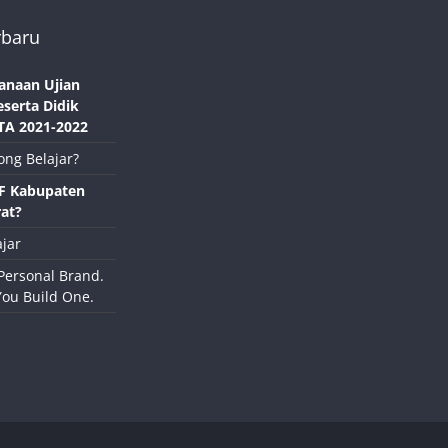
rbaru
anaan Ujian
eserta Didik
TA 2021-2022
ong Belajar?
NF Kabupaten
at?
jar
Personal Brand.
You Build One.