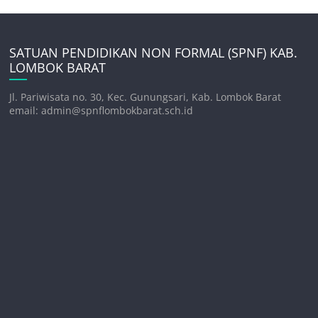
SATUAN PENDIDIKAN NON FORMAL (SPNF) KAB.
LOMBOK BARAT
Jl. Pariwisata no. 30, Kec. Gunungsari, Kab. Lombok Barat
email: admin@spnflombokbarat.sch.id