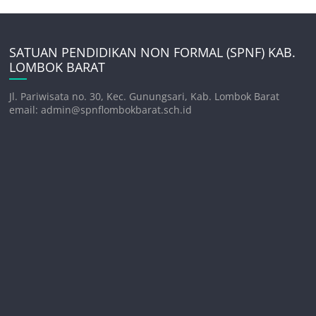
SATUAN PENDIDIKAN NON FORMAL (SPNF) KAB.
LOMBOK BARAT
Jl. Pariwisata no. 30, Kec. Gunungsari, Kab. Lombok Barat
email: admin@spnflombokbarat.sch.id