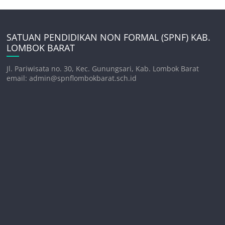
SATUAN PENDIDIKAN NON FORMAL (SPNF) KAB.
LOMBOK BARAT
Jl. Pariwisata no. 30, Kec. Gunungsari, Kab. Lombok Barat
email: admin@spnflombokbarat.sch.id