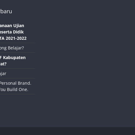
rbaru
anaan Ujian
eserta Didik
TA 2021-2022
ong Belajar?
NF Kabupaten
at?
jar
Personal Brand.
You Build One.