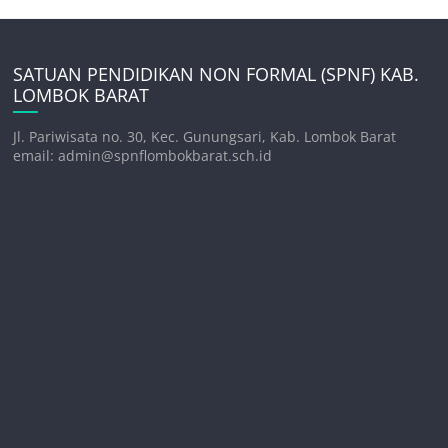
SATUAN PENDIDIKAN NON FORMAL (SPNF) KAB.
LOMBOK BARAT
Jl. Pariwisata no. 30, Kec. Gunungsari, Kab. Lombok Barat
email: admin@spnflombokbarat.sch.id