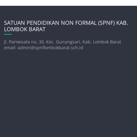
SATUAN PENDIDIKAN NON FORMAL (SPNF) KAB.
LOMBOK BARAT
Jl. Pariwisata no. 30, Kec. Gunungsari, Kab. Lombok Barat
email: admin@spnflombokbarat.sch.id