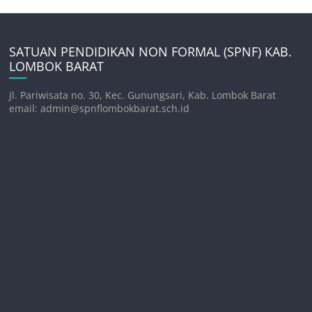
SATUAN PENDIDIKAN NON FORMAL (SPNF) KAB.
LOMBOK BARAT
Jl. Pariwisata no. 30, Kec. Gunungsari, Kab. Lombok Barat
email: admin@spnflombokbarat.sch.id