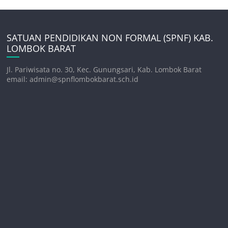
SATUAN PENDIDIKAN NON FORMAL (SPNF) KAB.
LOMBOK BARAT
Jl. Pariwisata no. 30, Kec. Gunungsari, Kab. Lombok Barat
email: admin@spnflombokbarat.sch.id