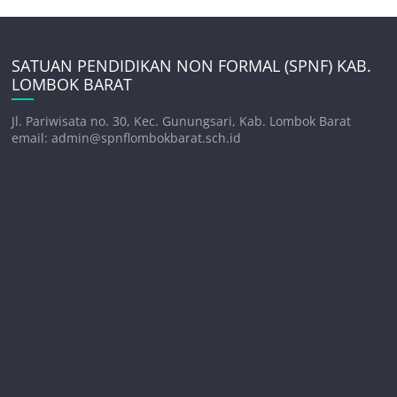
SATUAN PENDIDIKAN NON FORMAL (SPNF) KAB.
LOMBOK BARAT
Jl. Pariwisata no. 30, Kec. Gunungsari, Kab. Lombok Barat
email: admin@spnflombokbarat.sch.id