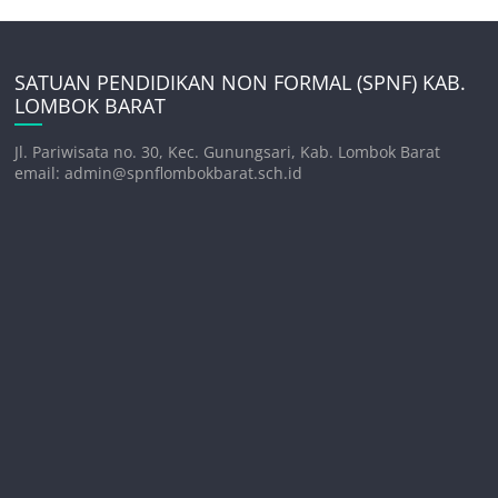
SATUAN PENDIDIKAN NON FORMAL (SPNF) KAB.
LOMBOK BARAT
Jl. Pariwisata no. 30, Kec. Gunungsari, Kab. Lombok Barat
email: admin@spnflombokbarat.sch.id