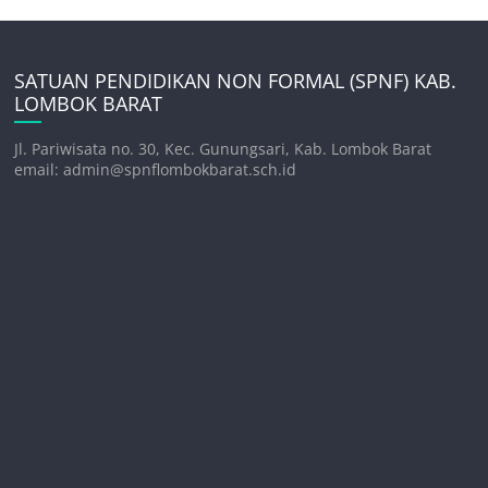
SATUAN PENDIDIKAN NON FORMAL (SPNF) KAB.
LOMBOK BARAT
Jl. Pariwisata no. 30, Kec. Gunungsari, Kab. Lombok Barat
email: admin@spnflombokbarat.sch.id