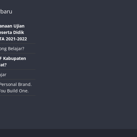
rbaru
anaan Ujian
eserta Didik
TA 2021-2022
ong Belajar?
NF Kabupaten
at?
jar
Personal Brand.
You Build One.