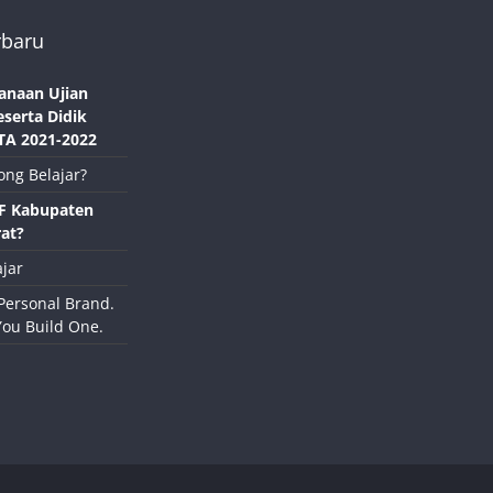
rbaru
anaan Ujian
eserta Didik
TA 2021-2022
ong Belajar?
NF Kabupaten
at?
jar
Personal Brand.
You Build One.