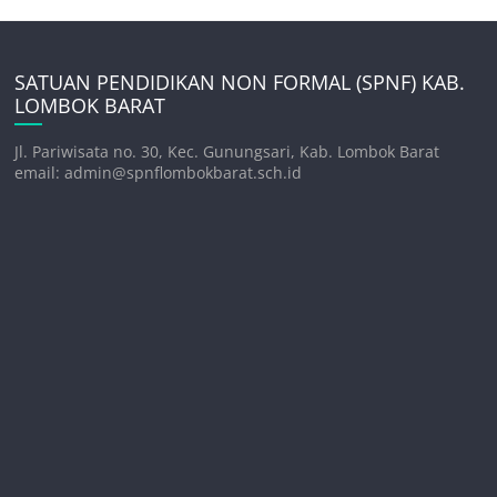
SATUAN PENDIDIKAN NON FORMAL (SPNF) KAB.
LOMBOK BARAT
Jl. Pariwisata no. 30, Kec. Gunungsari, Kab. Lombok Barat
email: admin@spnflombokbarat.sch.id