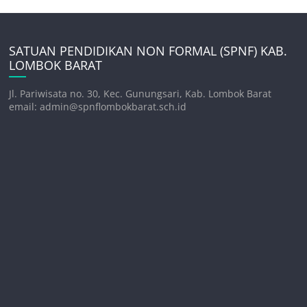
SATUAN PENDIDIKAN NON FORMAL (SPNF) KAB.
LOMBOK BARAT
Jl. Pariwisata no. 30, Kec. Gunungsari, Kab. Lombok Barat
email: admin@spnflombokbarat.sch.id