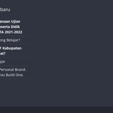
rbaru
anaan Ujian
eserta Didik
TA 2021-2022
ong Belajar?
NF Kabupaten
at?
jar
Personal Brand.
You Build One.