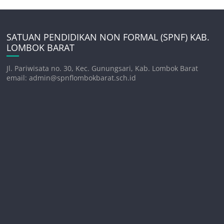
SATUAN PENDIDIKAN NON FORMAL (SPNF) KAB.
LOMBOK BARAT
Jl. Pariwisata no. 30, Kec. Gunungsari, Kab. Lombok Barat
email: admin@spnflombokbarat.sch.id