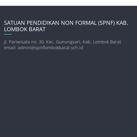
SATUAN PENDIDIKAN NON FORMAL (SPNF) KAB.
LOMBOK BARAT
Jl. Pariwisata no. 30, Kec. Gunungsari, Kab. Lombok Barat
email: admin@spnflombokbarat.sch.id