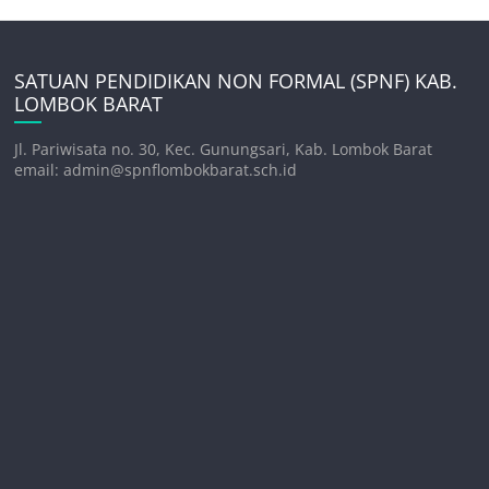
SATUAN PENDIDIKAN NON FORMAL (SPNF) KAB.
LOMBOK BARAT
Jl. Pariwisata no. 30, Kec. Gunungsari, Kab. Lombok Barat
email: admin@spnflombokbarat.sch.id