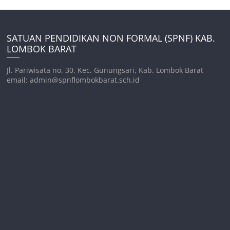
SATUAN PENDIDIKAN NON FORMAL (SPNF) KAB.
LOMBOK BARAT
Jl. Pariwisata no. 30, Kec. Gunungsari, Kab. Lombok Barat
email: admin@spnflombokbarat.sch.id