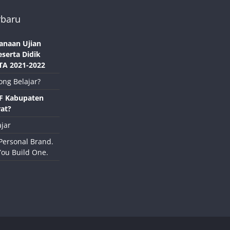
rbaru
anaan Ujian
eserta Didik
TA 2021-2022
ong Belajar?
NF Kabupaten
at?
jar
Personal Brand.
You Build One.