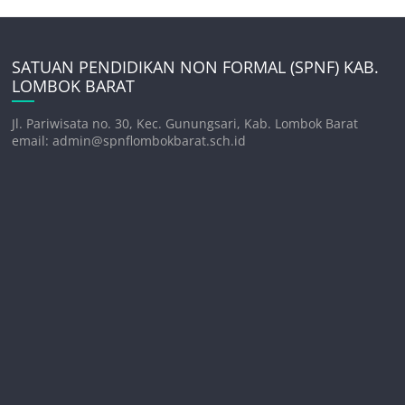
SATUAN PENDIDIKAN NON FORMAL (SPNF) KAB.
LOMBOK BARAT
Jl. Pariwisata no. 30, Kec. Gunungsari, Kab. Lombok Barat
email: admin@spnflombokbarat.sch.id