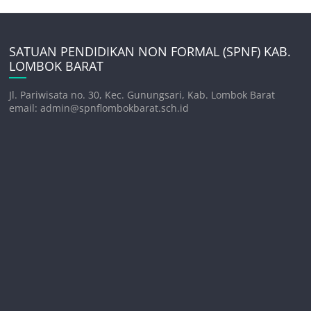
SATUAN PENDIDIKAN NON FORMAL (SPNF) KAB.
LOMBOK BARAT
Jl. Pariwisata no. 30, Kec. Gunungsari, Kab. Lombok Barat
email: admin@spnflombokbarat.sch.id