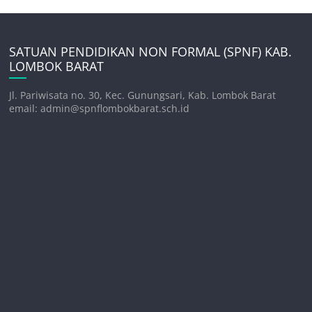
SATUAN PENDIDIKAN NON FORMAL (SPNF) KAB.
LOMBOK BARAT
Jl. Pariwisata no. 30, Kec. Gunungsari, Kab. Lombok Barat
email: admin@spnflombokbarat.sch.id