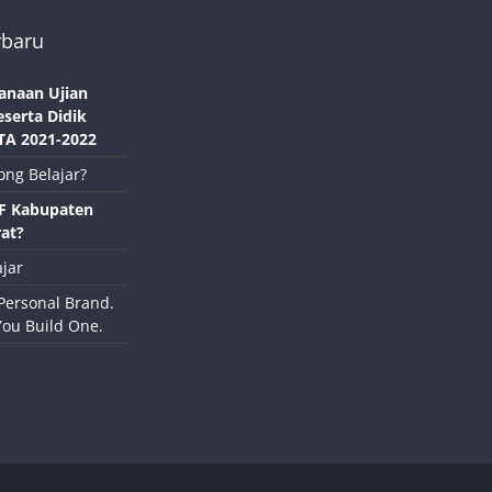
rbaru
anaan Ujian
eserta Didik
TA 2021-2022
ong Belajar?
NF Kabupaten
at?
jar
Personal Brand.
You Build One.