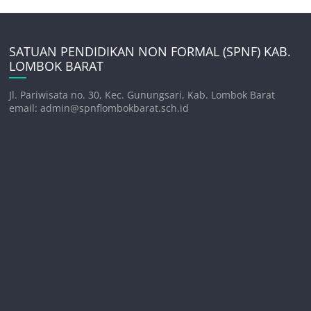
SATUAN PENDIDIKAN NON FORMAL (SPNF) KAB.
LOMBOK BARAT
Jl. Pariwisata no. 30, Kec. Gunungsari, Kab. Lombok Barat
email: admin@spnflombokbarat.sch.id