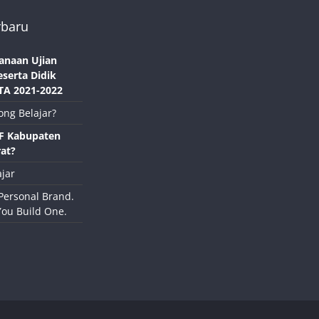
rbaru
anaan Ujian
eserta Didik
TA 2021-2022
ong Belajar?
NF Kabupaten
at?
jar
Personal Brand.
You Build One.