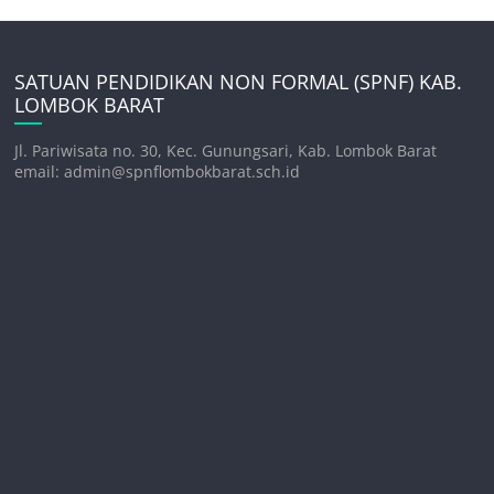
SATUAN PENDIDIKAN NON FORMAL (SPNF) KAB.
LOMBOK BARAT
Jl. Pariwisata no. 30, Kec. Gunungsari, Kab. Lombok Barat
email: admin@spnflombokbarat.sch.id