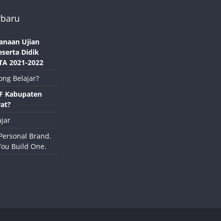
rbaru
anaan Ujian
eserta Didik
TA 2021-2022
ong Belajar?
NF Kabupaten
at?
jar
Personal Brand.
You Build One.