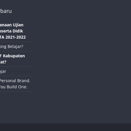
rbaru
anaan Ujian
eserta Didik
TA 2021-2022
ong Belajar?
NF Kabupaten
at?
jar
Personal Brand.
You Build One.