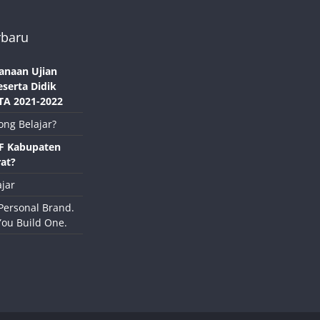
rbaru
anaan Ujian
eserta Didik
TA 2021-2022
ong Belajar?
NF Kabupaten
at?
jar
Personal Brand.
You Build One.