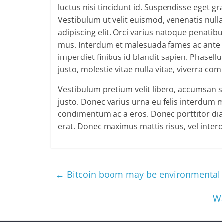
luctus nisi tincidunt id. Suspendisse eget g
Vestibulum ut velit euismod, venenatis null
adipiscing elit. Orci varius natoque penatib
mus. Interdum et malesuada fames ac ante ip
imperdiet finibus id blandit sapien. Phasell
justo, molestie vitae nulla vitae, viverra c
Vestibulum pretium velit libero, accumsan s
justo. Donec varius urna eu felis interdum 
condimentum ac a eros. Donec porttitor dia
erat. Donec maximus mattis risus, vel inter
←
Bitcoin boom may be environmental 
Wa