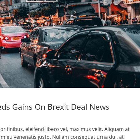
heds Gains On Brexit Deal News
 finibus, eleifend libero vel, maximus velit. Aliquam at
lum eu venenatis justo. Nullam consequat urna dui, at