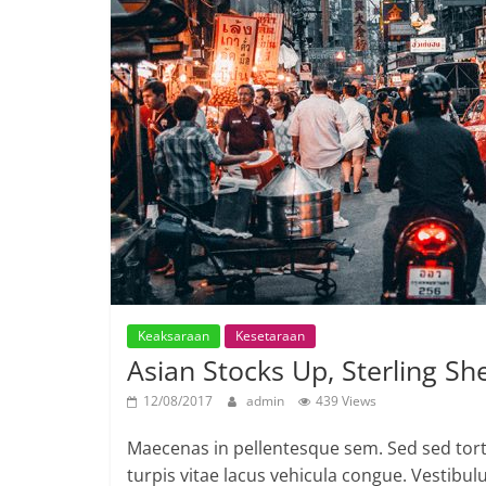
Keaksaraan
Kesetaraan
Asian Stocks Up, Sterling S
12/08/2017
admin
439 Views
Maecenas in pellentesque sem. Sed sed tortor
turpis vitae lacus vehicula congue. Vestibu