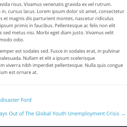
ravida risus. Vivamus venenatis gravida ex vel rutrum.
a in, cursus lacus. Lorem ipsum dolor sit amet, consectetur
us et magnis dis parturient montes, nascetur ridiculus
sum primis in faucibus. Pellentesque ac felis non elit
us sed metus nisi. Morbi eget diam justo. Vivamus velit
ommodo odio.
emper est sodales sed. Fusce in sodales erat, in pulvinar
malesuada. Nullam et elit a ipsum scelerisque
m viverra nibh imperdiet pellentesque. Nulla quis congue
dum est ornare at.
disaster Ford
ys Out of The Global Youth Unemployment Crisis
→