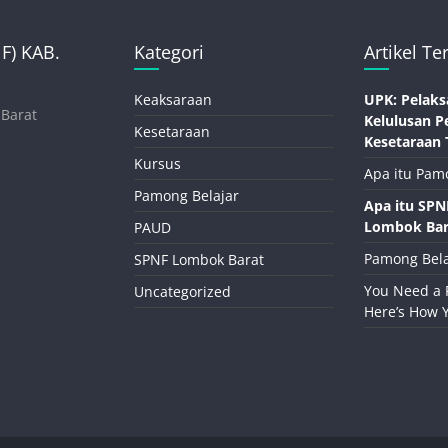
) KAB.
Kategori
Artikel Te
Keaksaraan
UPK: Pelaks
 Barat
Kelulusan P
Kesetaraan
Kesetaraan 
Kursus
Apa itu Pam
Pamong Belajar
Apa itu SP
Lombok Bar
PAUD
Pamong Bela
SPNF Lombok Barat
You Need a 
Uncategorized
Here’s How 