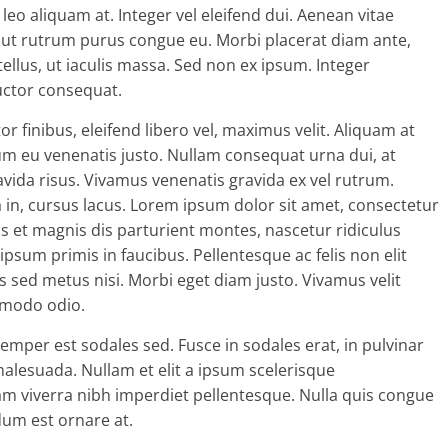
eo aliquam at. Integer vel eleifend dui. Aenean vitae
, ut rutrum purus congue eu. Morbi placerat diam ante,
 tellus, ut iaculis massa. Sed non ex ipsum. Integer
auctor consequat.
 finibus, eleifend libero vel, maximus velit. Aliquam at
lum eu venenatis justo. Nullam consequat urna dui, at
ravida risus. Vivamus venenatis gravida ex vel rutrum.
a in, cursus lacus. Lorem ipsum dolor sit amet, consectetur
us et magnis dis parturient montes, nascetur ridiculus
sum primis in faucibus. Pellentesque ac felis non elit
us sed metus nisi. Morbi eget diam justo. Vivamus velit
ommodo odio.
emper est sodales sed. Fusce in sodales erat, in pulvinar
malesuada. Nullam et elit a ipsum scelerisque
m viverra nibh imperdiet pellentesque. Nulla quis congue
dum est ornare at.