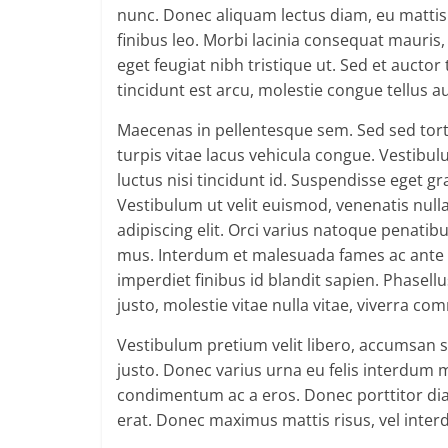
nunc. Donec aliquam lectus diam, eu mattis l
finibus leo. Morbi lacinia consequat mauris
eget feugiat nibh tristique ut. Sed et auctor
tincidunt est arcu, molestie congue tellus 
Maecenas in pellentesque sem. Sed sed tortor
turpis vitae lacus vehicula congue. Vestibu
luctus nisi tincidunt id. Suspendisse eget g
Vestibulum ut velit euismod, venenatis null
adipiscing elit. Orci varius natoque penatib
mus. Interdum et malesuada fames ac ante ip
imperdiet finibus id blandit sapien. Phasell
justo, molestie vitae nulla vitae, viverra c
Vestibulum pretium velit libero, accumsan s
justo. Donec varius urna eu felis interdum 
condimentum ac a eros. Donec porttitor dia
erat. Donec maximus mattis risus, vel inter