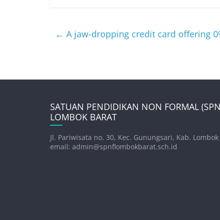
←
A jaw-dropping credit card offering 0
SATUAN PENDIDIKAN NON FORMAL (SPNF
LOMBOK BARAT
Jl. Pariwisata no. 30, Kec. Gunungsari, Kab. Lombok
email: admin@spnflombokbarat.sch.id