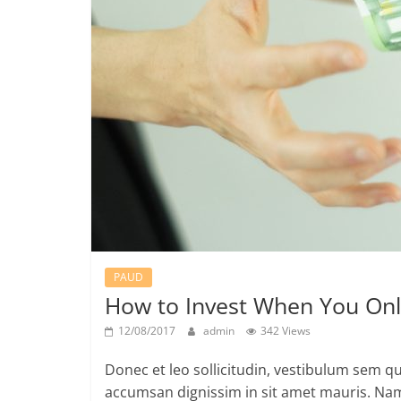
PAUD
How to Invest When You Onl
12/08/2017
admin
342 Views
Donec et leo sollicitudin, vestibulum sem q
accumsan dignissim in sit amet mauris. Nam