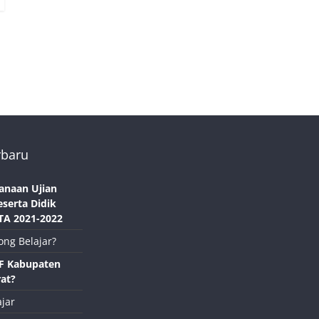
rbaru
anaan Ujian
eserta Didik
TA 2021-2022
ong Belajar?
NF Kabupaten
at?
jar