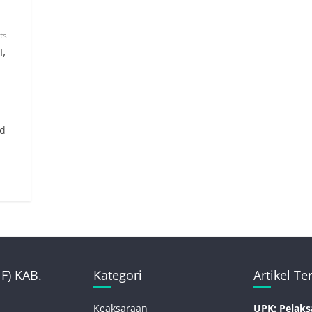
ts
,
l
ud
) KAB.
Kategori
Artikel Te
Keaksaraan
UPK: Pelaks