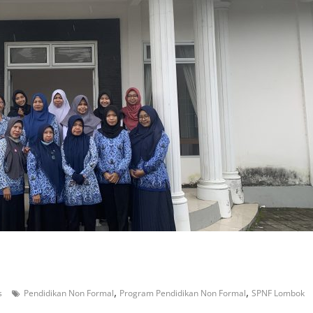
,
,
s
Pendidikan Non Formal
Program Pendidikan Non Formal
SPNF Lombok