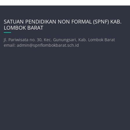
SATUAN PENDIDIKAN NON FORMAL (SPNF) KAB.
LOMBOK BARAT
Jl. Pariwisata no. 30, Kec. Gunungsari, Kab. Lombok Barat
email: admin@spnflombokbarat.sch.id