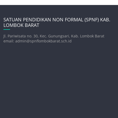
SATUAN PENDIDIKAN NON FORMAL (SPNF) KAB.
LOMBOK BARAT
Jl. Pariwisata no. 30, Kec. Gunungsari, Kab. Lombok Barat
email: admin@spnflombokbarat.sch.id