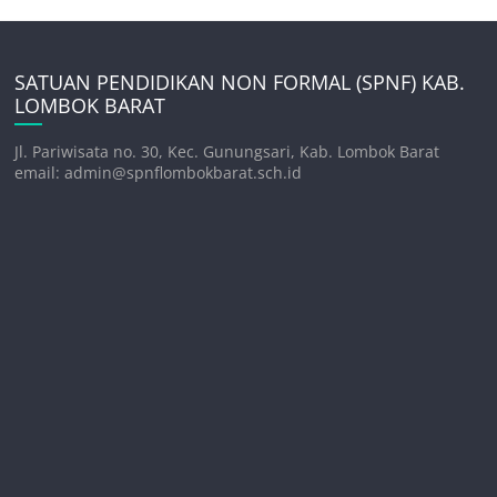
SATUAN PENDIDIKAN NON FORMAL (SPNF) KAB.
LOMBOK BARAT
Jl. Pariwisata no. 30, Kec. Gunungsari, Kab. Lombok Barat
email: admin@spnflombokbarat.sch.id