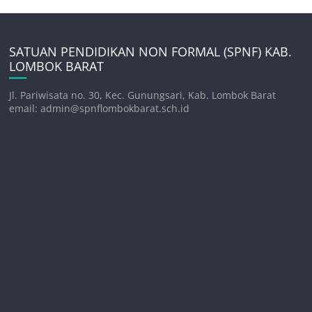
SATUAN PENDIDIKAN NON FORMAL (SPNF) KAB.
LOMBOK BARAT
Jl. Pariwisata no. 30, Kec. Gunungsari, Kab. Lombok Barat
email: admin@spnflombokbarat.sch.id