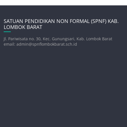
SATUAN PENDIDIKAN NON FORMAL (SPNF) KAB.
LOMBOK BARAT
Jl. Pariwisata no. 30, Kec. Gunungsari, Kab. Lombok Barat
email: admin@spnflombokbarat.sch.id