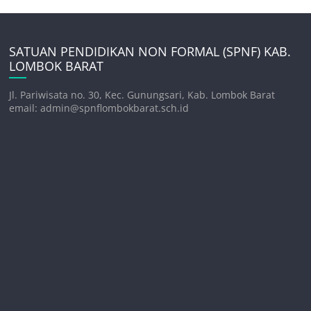
SATUAN PENDIDIKAN NON FORMAL (SPNF) KAB.
LOMBOK BARAT
Jl. Pariwisata no. 30, Kec. Gunungsari, Kab. Lombok Barat
email: admin@spnflombokbarat.sch.id