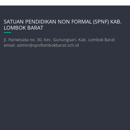
SATUAN PENDIDIKAN NON FORMAL (SPNF) KAB.
LOMBOK BARAT
Jl. Pariwisata no. 30, Kec. Gunungsari, Kab. Lombok Barat
email: admin@spnflombokbarat.sch.id