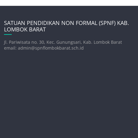
SATUAN PENDIDIKAN NON FORMAL (SPNF) KAB.
LOMBOK BARAT
Jl. Pariwisata no. 30, Kec. Gunungsari, Kab. Lombok Barat
email: admin@spnflombokbarat.sch.id