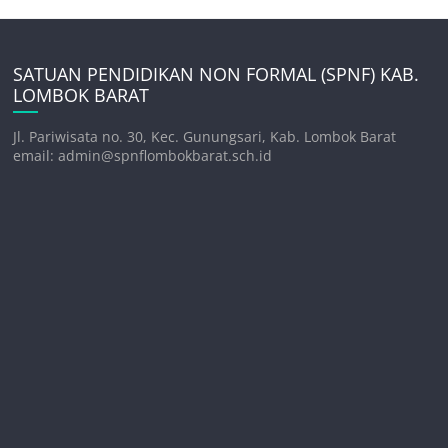
SATUAN PENDIDIKAN NON FORMAL (SPNF) KAB.
LOMBOK BARAT
Jl. Pariwisata no. 30, Kec. Gunungsari, Kab. Lombok Barat
email: admin@spnflombokbarat.sch.id