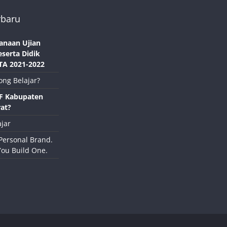
rbaru
anaan Ujian
eserta Didik
TA 2021-2022
ong Belajar?
NF Kabupaten
at?
jar
Personal Brand.
You Build One.