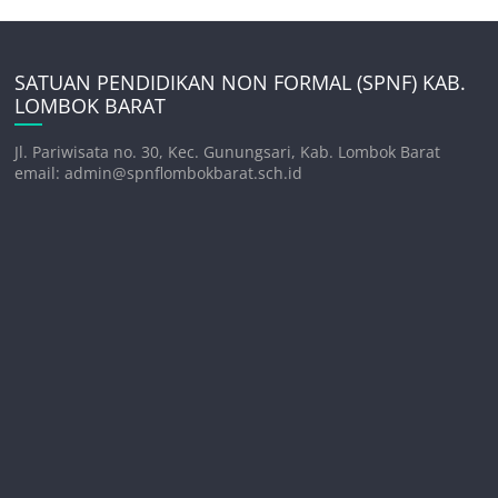
SATUAN PENDIDIKAN NON FORMAL (SPNF) KAB.
LOMBOK BARAT
Jl. Pariwisata no. 30, Kec. Gunungsari, Kab. Lombok Barat
email: admin@spnflombokbarat.sch.id