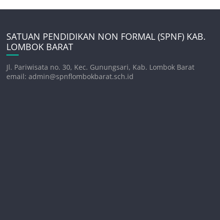
SATUAN PENDIDIKAN NON FORMAL (SPNF) KAB.
LOMBOK BARAT
Jl. Pariwisata no. 30, Kec. Gunungsari, Kab. Lombok Barat
email: admin@spnflombokbarat.sch.id