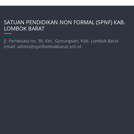
SATUAN PENDIDIKAN NON FORMAL (SPNF) KAB.
LOMBOK BARAT
Jl. Pariwisata no. 30, Kec. Gunungsari, Kab. Lombok Barat
email: admin@spnflombokbarat.sch.id