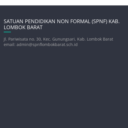
SATUAN PENDIDIKAN NON FORMAL (SPNF) KAB.
LOMBOK BARAT
Jl. Pariwisata no. 30, Kec. Gunungsari, Kab. Lombok Barat
email: admin@spnflombokbarat.sch.id