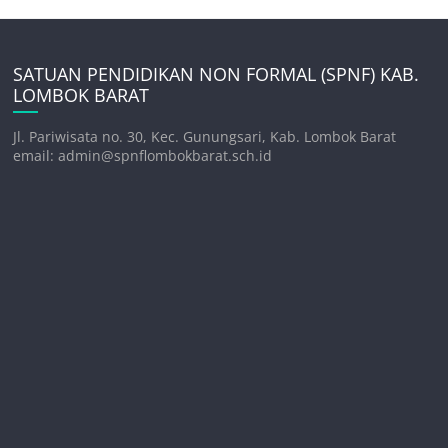
SATUAN PENDIDIKAN NON FORMAL (SPNF) KAB.
LOMBOK BARAT
Jl. Pariwisata no. 30, Kec. Gunungsari, Kab. Lombok Barat
email: admin@spnflombokbarat.sch.id