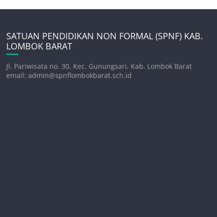
SATUAN PENDIDIKAN NON FORMAL (SPNF) KAB.
LOMBOK BARAT
Jl. Pariwisata no. 30, Kec. Gunungsari, Kab. Lombok Barat
email: admin@spnflombokbarat.sch.id